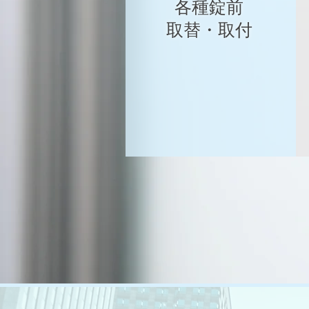
​各種錠前
​取替・取付