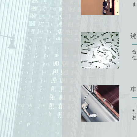
ま
鍵
合
住
車
「
た
お