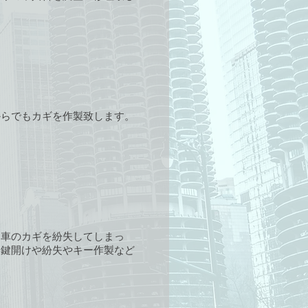
からでもカギを作製致します。
「車のカギを紛失してしまっ
。鍵開けや紛失やキー作製など