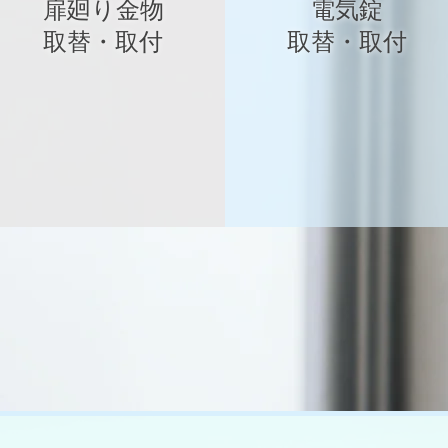
扉廻り金物
電気錠
​取替・取付
​取替・取付