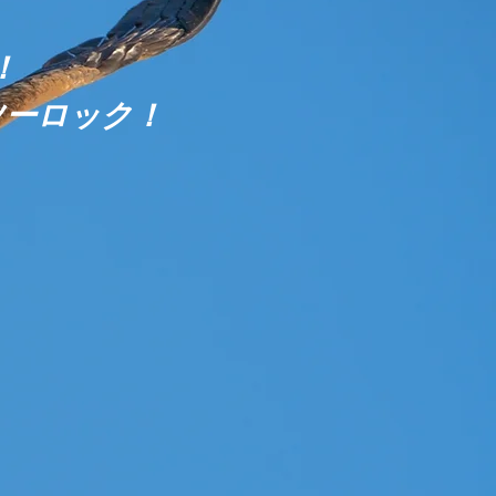
！
ツーロック！