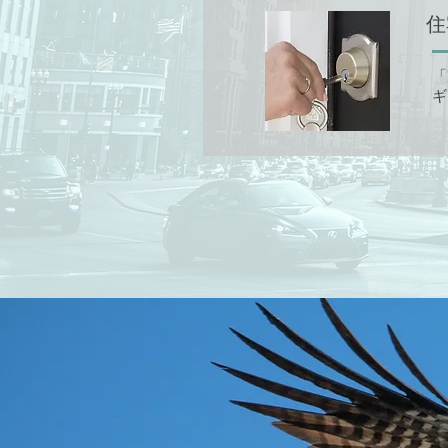
住
「
ギ