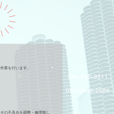
け作業を行います。
​046-845-9211
​090-2648-0586
カギの不具合を調整・修理致し