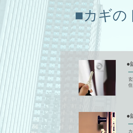
■カギの
●
玄
住
●
カ